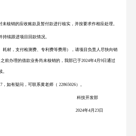
对未核销的应收账款及暂付款进行核实，并按要求作相应处理。
并持续跟进项目回款情况。
、耗材，支付检测费、专利费等费用），请项目负责人尽快向销
日之前办理的借款业务尚未核销的，我部已于
2024
年
4
月
9
日通过
续。
27
，如有疑问，可联系黄老师（
22865026
）。
科技开发部
2024
年
4
月
23
日