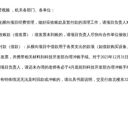
爱视频 ，机关各部门、各单位：
化横向项目经费管理，做好应收账款及暂付款的清理工作，请项目负责人
收账款（借发票）：借发票未到账的，请项目负责人尽快向合作单位催收
付款（借款）：从横向项目中借款用于各类支出的款项（如借款购买设备
得发票，并携带相关材料到科技开发部办理冲账手续。对于
2023
年
12
月
31
到项目负责人，请还未办理的老师务必于
4
月底前到科技开发部办理冲账手
若有特殊情况无法及时回款或冲账的，请出具书面说明，交至行政北楼东
3