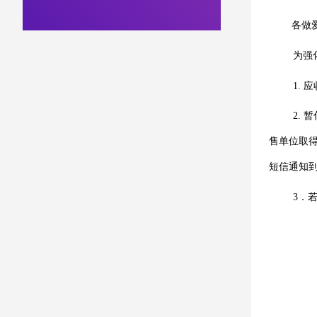
各做
为强
1.
应
2.
暂
售单位取
短信通知
3
．